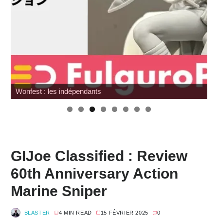
G.I. Joe : SNAKE Armor à prix cassé chez Amazon
GIJoe Classified : Review
60th Anniversary Action
Marine Sniper
BLASTER
4 MIN READ
15 FÉVRIER 2025
0