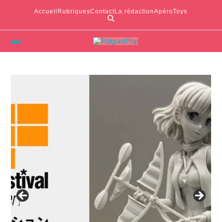
Accueil
Rubriques
Contact
La rédaction
ApéroToys