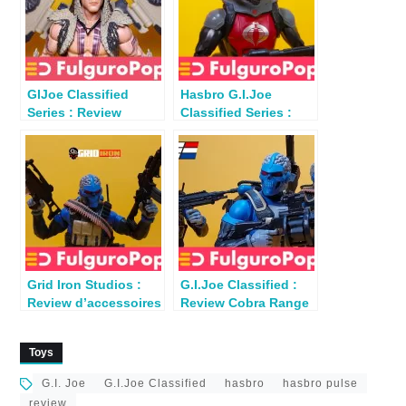
GIJoe Classified
Hasbro G.I.Joe
Series : Review
Classified Series :
Raptor & General
Review Cobra Eel par
Ledger
Blaster
Grid Iron Studios :
G.I.Joe Classified :
Review d’accessoires
Review Cobra Range
pour figurines 6in
Viper par Blaster
Toys
G.I. Joe
G.I.Joe Classified
hasbro
hasbro pulse
review