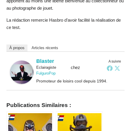
apportent au moins une liberté bienvenue au collectionneur ou
au photographe de jouet.
La rédaction remercie Hasbro d’avoir facilité la réalisation de
ce test.
À propos
Articles récents
Blaster
A suivre
chez
Eclairagiste
FulguroPop
Promoteur de loisirs cool depuis 1994.
Publications Similaires :