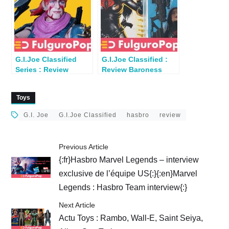
G.I.Joe Classified
G.I.Joe Classified :
Series : Review
Review Baroness
Zandar
(Retro Card) par
Blaster
Toys
G.I. Joe
G.I.Joe Classified
hasbro
review
Previous Article
{:fr}Hasbro Marvel Legends – interview
exclusive de l’équipe US{:}{:en}Marvel
Legends : Hasbro Team interview{:}
Next Article
Actu Toys : Rambo, Wall-E, Saint Seiya,