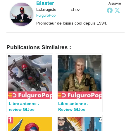
Blaster
A suivre
chez
Eclairagiste
FulguroPop
Promoteur de loisirs cool depuis 1994.
Publications Similaires :
Libre antenne :
Libre antenne :
review GIJoe
Review GIJoe
Classified Cobra
Classified Footloose
CLAW par Sebastator
par Sebastator