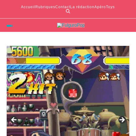
Accueil
Rubriques
Contact
La rédaction
ApéroToys