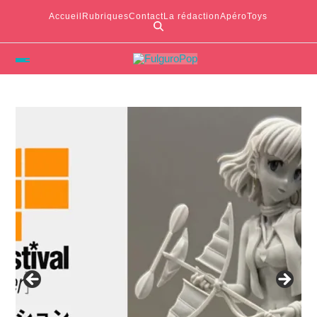
Accueil
Rubriques
Contact
La rédaction
ApéroToys