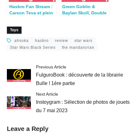
Hasbro Fan Stream :
Green Goblin &
Carson Teva et plein
Baylan Skoll, Double
de figs des séries
review Hasbro par
Star Wars !
Seb
Toys
ahsoka
hasbro
review
star wars
Star Wars Black Series
the mandalorian
Previous Article
FulguroBook : découverte de la librairie
Bulle ! 1ère partie
Next Article
Instoygram : Sélection de photos de jouets
du 7 mai 2023
Leave a Reply