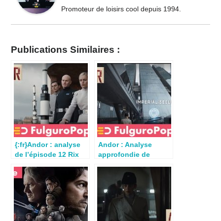
Promoteur de loisirs cool depuis 1994.
Publications Similaires :
{:fr}Andor : analyse
Andor : Analyse
de l’épisode 12 Rix
approfondie de
Road (S01E12){:}
l’épisode 4 (S01E04)
{:en}Andor :{:}