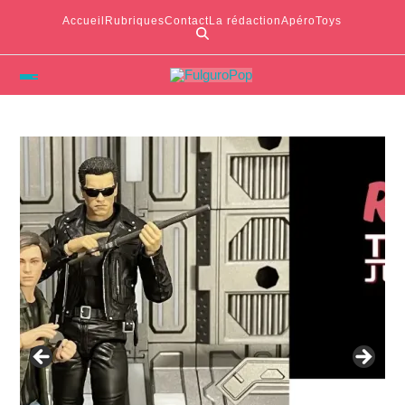
Accueil
Rubriques
Contact
La rédaction
ApéroToys