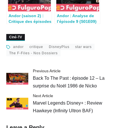
Andor (saison 2) :
Andor : Analyse de
Critique des épisodes
l’épisode 9 (S01E09)
4, 5 & 6
Personne n’écoute
Ciné-TV
andor
critique
DisneyPlus
star wars
The F-Files - Nos Dossiers
Previous Article
Back To The Past : épisode 12 – La
surprise du Noël 1986 de Nicko
Next Article
Marvel Legends Disney+ : Review
Hawkeye (Infinity Ultron BAF)
Leave a Reply