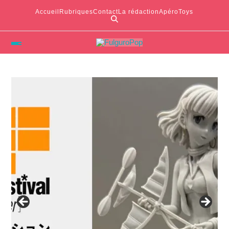
Accueil
Rubriques
Contact
La rédaction
ApéroToys