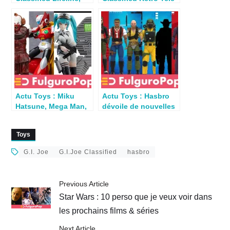
Big Lob, HitnRun,
Viper
Mole Rat (Stage 2) &
Night Viper
Actu Toys : Miku
Actu Toys : Hasbro
Hatsune, Mega Man,
dévoile de nouvelles
GIJoe, TMNT,
figs GIJoe Classified
Welcome to Derry…
Series
Toys
G.I. Joe
G.I.Joe Classified
hasbro
Previous Article
Star Wars : 10 perso que je veux voir dans
les prochains films & séries
Next Article