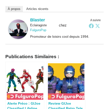
À propos
Articles récents
Blaster
A suivre
chez
Eclairagiste
FulguroPop
Promoteur de loisirs cool depuis 1994.
Publications Similaires :
Alerte Préco : GIJoe
Review GIJoe
Classified Lifeline,
Classified Retro Tele