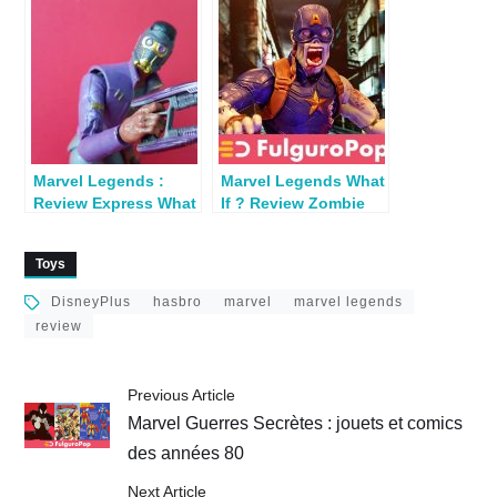
Marvel Legends :
Marvel Legends What
Review Express What
If ? Review Zombie
If T’Challa Star Lord
Captain America
(Uatu BAF)
(Uatu BAF)
Toys
DisneyPlus
hasbro
marvel
marvel legends
review
Previous Article
Marvel Guerres Secrètes : jouets et comics
des années 80
Next Article