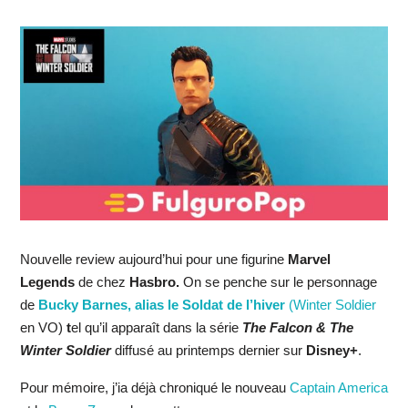
Nouvelle review aujourd’hui pour une figurine
Marvel
Legends
de chez
Hasbro.
On se penche sur le personnage
de
Bucky Barnes, alias le Soldat de l’hiver
(Winter Soldier
en VO)
t
el qu’il apparaît dans la série
The Falcon & The
Winter Soldier
diffusé au printemps dernier sur
Disney+
.
Pour mémoire, j’ia déjà chroniqué le nouveau
Captain America