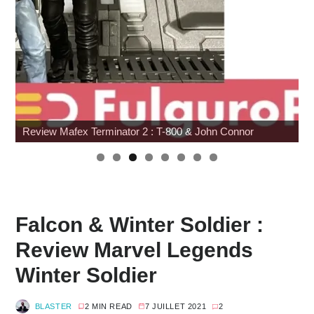
Review Mafex Terminator 2 : T-800 & John Connor
Wonfe
Falcon & Winter Soldier :
Review Marvel Legends
Winter Soldier
BLASTER
2 MIN READ
7 JUILLET 2021
2