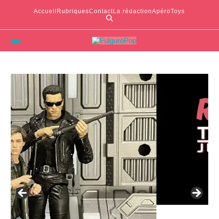
Accueil
Rubriques
Contact
La rédaction
ApéroToys