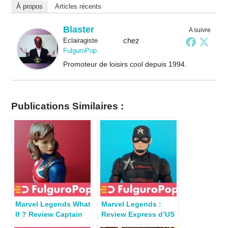
À propos
Articles récents
Blaster
A suivre
chez
Eclairagiste
FulguroPop
Promoteur de loisirs cool depuis 1994.
Publications Similaires :
Marvel Legends What
Marvel Legends :
If ? Review Captain
Review Express d’US
Carter (Uatu BAF)
Agent (DisneyPlus)