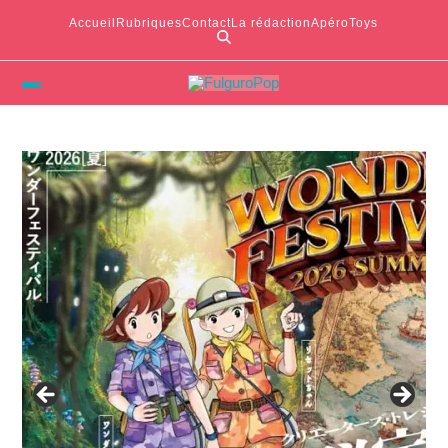
Accueil
Rubriques
Contact
La rédaction
ApéroToys