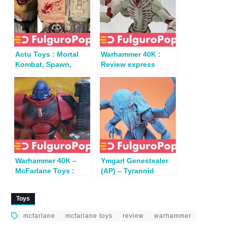
Actu Toys : Mortal
Warhammer 40K :
Kombat, Spawn,
Review express
Galaxy’s Edge,
Tyranid Genestealer
Highlander…
Warhammer 40K –
Ymgarl Genestealer
McFarlane Toys :
(AP) – Tyrannid
Review Blood Angels
Warhammer 40K –
Hellblaster
Review
Toys
mcfarlane
mcfarlane toys
review
warhammer