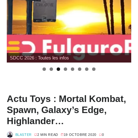
G.I. Joe : SNAKE Armor à prix cassé chez Amazon
Actu Toys : Mortal Kombat,
Spawn, Galaxy’s Edge,
Highlander…
BLASTER
2 MIN READ
19 OCTOBRE 2020
0