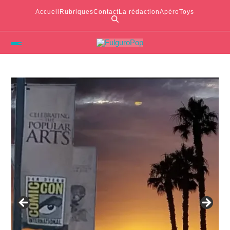
Accueil
Rubriques
Contact
La rédaction
ApéroToys