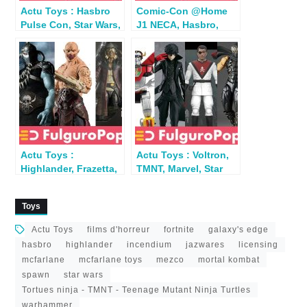
Actu Toys : Hasbro
Comic-Con @Home
Pulse Con, Star Wars,
J1 NECA, Hasbro,
MASK, Marvel, The
Mattel, Mezco, Mafex,
Boys
Storm…
Actu Toys :
Actu Toys : Voltron,
Highlander, Frazetta,
TMNT, Marvel, Star
GIJoe, Mortal
Wars, Monster
Kombat…
Force…
Toys
Actu Toys
films d'horreur
fortnite
galaxy's edge
hasbro
highlander
incendium
jazwares
licensing
mcfarlane
mcfarlane toys
mezco
mortal kombat
spawn
star wars
Tortues ninja - TMNT - Teenage Mutant Ninja Turtles
warhammer