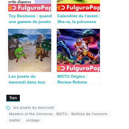
Toy Business : quand
Calendrier de l’avent :
une gamme de jouets
She-ra, la princesse
s’arrête…
de Noël 1986
Les jouets du
MOTU Origins :
mercredi dans leur
Review Roboto
jus : Maître d’Armes /
version minicomic
Buzz-Off
Toys
les jouets du mercredi
Masters of the Universe - MOTU - Maîtres de l'univers
mattel
vintage