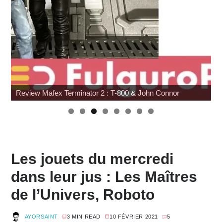
Review Mafex Terminator 2 : T-800 & John Connor
W
Les jouets du mercredi
dans leur jus : Les Maîtres
de l’Univers, Roboto
AYORSAINT
3 MIN READ
10 FÉVRIER 2021
5