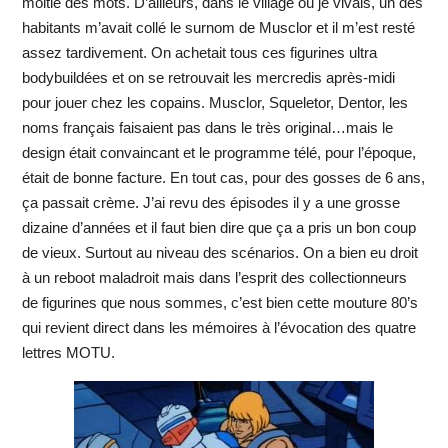
moitié des mots. D’ailleurs, dans le village où je vivais, un des
habitants m’avait collé le surnom de Musclor et il m’est resté
assez tardivement. On achetait tous ces figurines ultra
bodybuildées et on se retrouvait les mercredis après-midi
pour jouer chez les copains. Musclor, Squeletor, Dentor, les
noms français faisaient pas dans le très original…mais le
design était convaincant et le programme télé, pour l’époque,
était de bonne facture. En tout cas, pour des gosses de 6 ans,
ça passait crème. J’ai revu des épisodes il y a une grosse
dizaine d’années et il faut bien dire que ça a pris un bon coup
de vieux. Surtout au niveau des scénarios. On a bien eu droit
à un reboot maladroit mais dans l’esprit des collectionneurs
de figurines que nous sommes, c’est bien cette mouture 80’s
qui revient direct dans les mémoires à l’évocation des quatre
lettres MOTU.