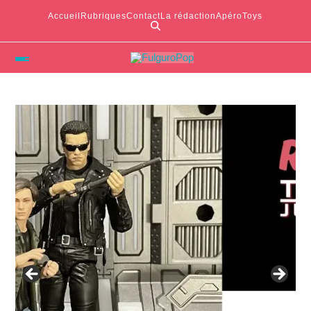
Accueil
Rubriques
Contact
La rédaction
ApéroToys