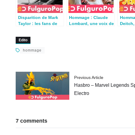
Disparition de Mark
Hommage : Claude
Homma
Taylor : les fans de
Lombard, une voix de
Deitch
Musclor en deuil
notre enfance nous
de « To
quitte
nous q
Edito
hommage
Previous Article
Hasbro – Marvel Legends Spi
Electro
7 comments