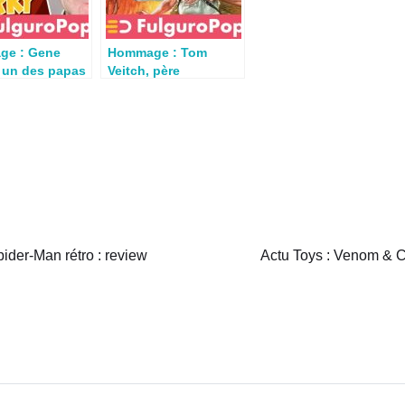
ge : Gene
Hommage : Tom
, un des papas
Veitch, père
m et Jerry »
fondateur de l’UE Star
uitte
Wars
der-Man rétro : review
Actu Toys : Venom & 