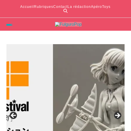
Accueil
Rubriques
Contact
La rédaction
ApéroToys