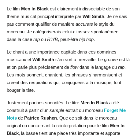
Le film
Men In Black
est clairement indissociable de son
thème musical principal interprété par
Will Smith
. Je ne sais
pas comment qualifier de manière
accurate
le style du
morceau. Je catégoriserais celui-ci assez spontanément
dans la case
rap
ou
R’n’B
, peut-être
hip hop
.
Le chant a une importance capitale dans ces domaines
musicaux et
Will Smith
s’en sort à merveille. Le
groove
est là
et on parle plus précisément de
flow
dans le langage du
rap
.
Les mots sonnent, chantent, les phrases s’harmonisent et
créent des respirations qui, conjuguées à la musique, font
bouger la tête.
Justement parlons sonorités. Le titre
Men In Black
a été
construit à partir d’un
sample
extrait du morceau
Forget Me
Nots
de
Patrice Rushen
. Que ce soit dans le morceau
original ou concernant la réinterprétation pour le film
Men In
Black
, la basse tient une place très importante et apporte