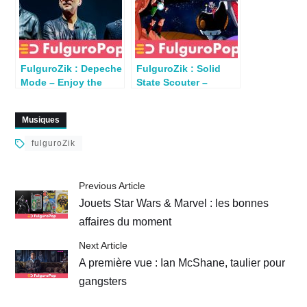
FulguroZik : Depeche
FulguroZik : Solid
Mode – Enjoy the
State Scouter –
Silence (Martin L.
Dragon Ball Z (Tokio
Gore 1990)
1990)
Musiques
fulguroZik
Previous Article
Jouets Star Wars & Marvel : les bonnes
affaires du moment
Next Article
A première vue : Ian McShane, taulier pour
gangsters