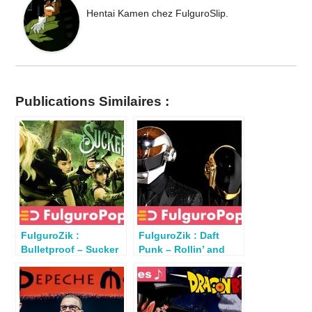
Hentai Kamen chez FulguroSlip.
Publications Similaires :
FulguroZik :
FulguroZik : Daft
Bulletproof – Sucker
Punk – Rollin’ and
Punch (Zack Snyder
Scratchin’ (Homework
2011)
1997)