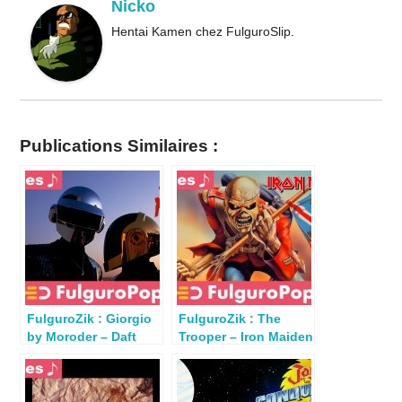
Nicko
Hentai Kamen chez FulguroSlip.
Publications Similaires :
FulguroZik : Giorgio
FulguroZik : The
by Moroder – Daft
Trooper – Iron Maiden
Punk (Columbia 2013)
(Piece of Mind 1983)