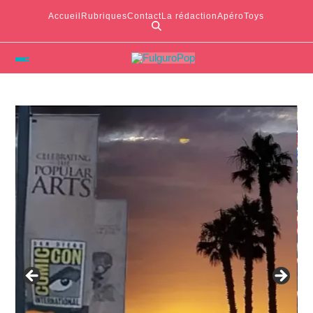
Accueil
Rubriques
Contact
La rédaction
ApéroToys