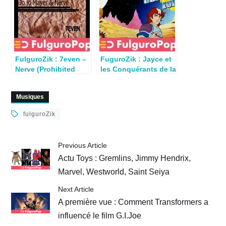
FulguroZik : 7even –
FuguroZik : Jayce et
Nerve (Prohibited
les Conquérants de la
Beats 2007)
Lumière (Nick Carr
1985)
Musiques
fulguroZik
Previous Article
Actu Toys : Gremlins, Jimmy Hendrix,
Marvel, Westworld, Saint Seiya
Next Article
A première vue : Comment Transformers a
influencé le film G.I.Joe