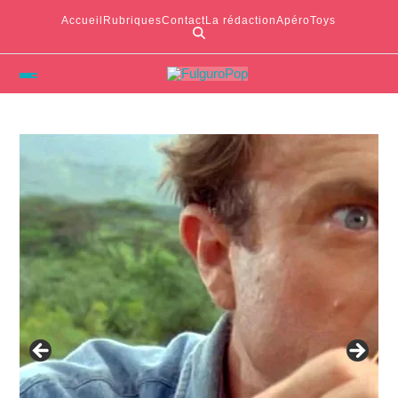
Accueil
Rubriques
Contact
La rédaction
ApéroToys