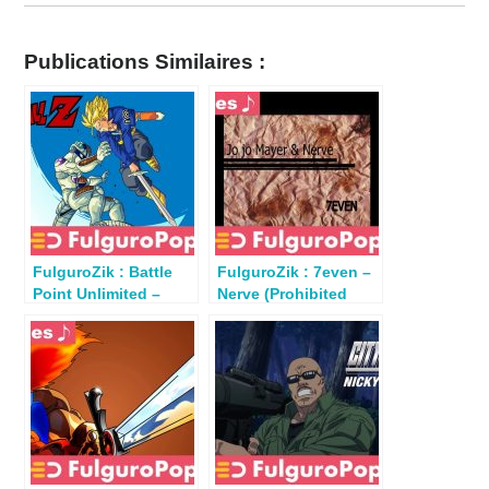
Publications Similaires :
FulguroZik : Battle
FulguroZik : 7even –
Point Unlimited –
Nerve (Prohibited
Dragon Ball Z (Kenji
Beats 2007)
Yamamoto 1991)