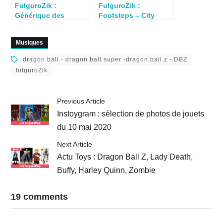
FulguroZik :
FulguroZik :
Générique des
Footsteps – City
Cosmocats (Jean-
Hunter OST 2
Claude Corbel 1986)
(Momoko Suzuki
Musiques
1987)
dragon ball - dragon ball super -dragon ball z - DBZ
fulguroZik
Previous Article
Instoygram : sélection de photos de jouets
du 10 mai 2020
Next Article
Actu Toys : Dragon Ball Z, Lady Death,
Buffy, Harley Quinn, Zombie
19 comments