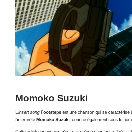
Momoko Suzuki
L’
insert song
Footsteps
est une chanson qui se caractérise à 
l’interprète
Momoko Suzuki
, connue également sous le nom 
Cette artiste japonnaise n’est pas qu’une chanteuse. Très a