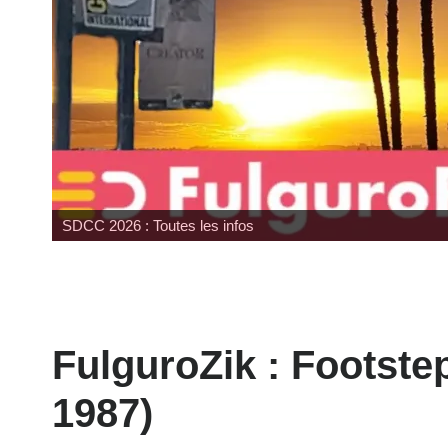
Wonfest : les indépendants
FulguroZik : Footst
1987)