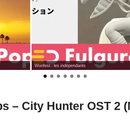
Review Mafex Terminator 2 : T-800 & John Conno
eps – City Hunter OST 2