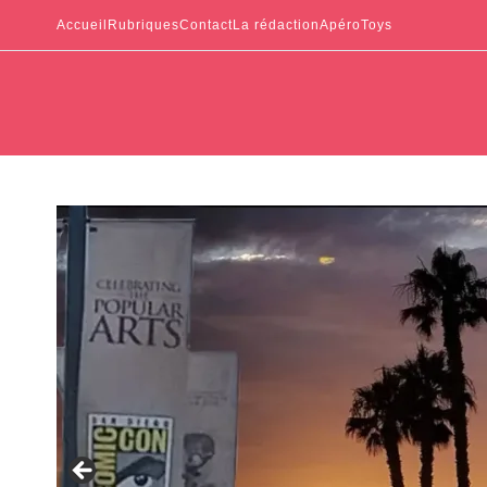
Accueil
Rubriques
Contact
La rédaction
ApéroToys