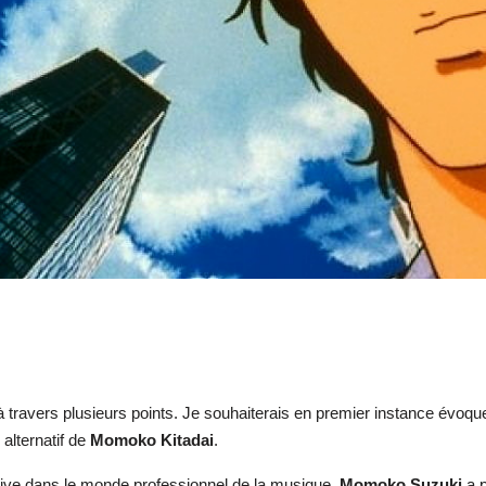
travers plusieurs points. Je souhaiterais en premier instance évoquer 
alternatif de
Momoko Kitadai
.
ctive dans le monde professionnel de la musique,
Momoko
Suzuki
a p