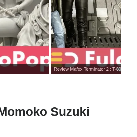
r
Pocket Fighter
 (Momoko Suzuki