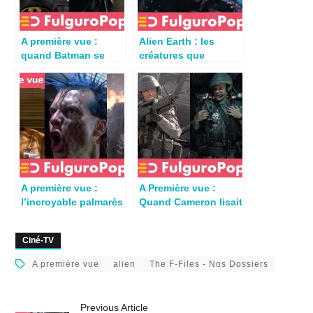
A première vue :
Alien Earth : les
quand Batman se
créatures que
retrouve sur LV-426
s’arrachent Weyland-
Yutani & Prodidy
A première vue :
A Première vue :
l’incroyable palmarès
Quand Cameron lisait
de Bill Paxton
Starship Troopers
Ciné-TV
A première vue
alien
The F-Files - Nos Dossiers
Previous Article