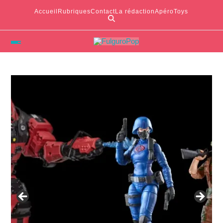
Accueil
Rubriques
Contact
La rédaction
ApéroToys