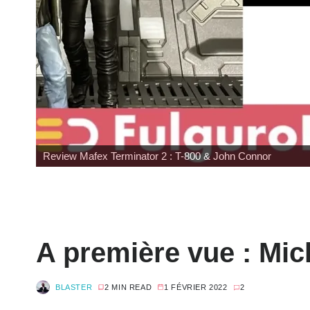
Wonfest : tour d'horizon des éditeurs
A première vue : Mic
BLASTER
2 MIN READ
1 FÉVRIER 2022
2