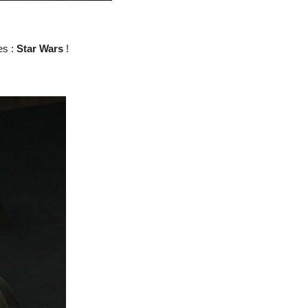
es :
Star Wars
!