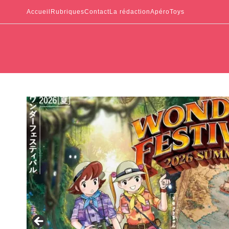
Accueil
Rubriques
Contact
La rédaction
ApéroToys