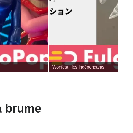
Review Mafex Terminator 2 : T-800 & Jo
a brume