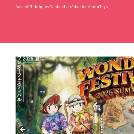
Accueil
Rubriques
Contact
La rédaction
ApéroToys