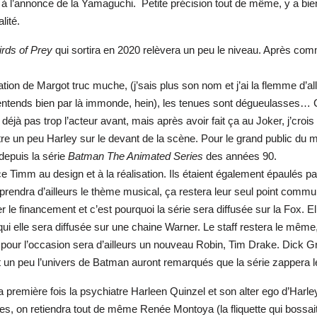
é à l’annonce de la Yamaguchi.
Petite précision tout de même, y a bi
lité.
irds of Prey
qui sortira en 2020 relèvera un peu le niveau. Après comm
ation de Margot truc muche, (j’sais plus son nom et j’ai la flemme d’all
 j’entends bien par là immonde, hein), les tenues sont dégueulasses… Ce
déjà pas trop l’acteur avant, mais après avoir fait ça au Joker, j’cro
ttre un peu Harley sur le devant de la scène. Pour le grand public d
depuis la série
Batman The Animated Series
des années 90.
uce Timm au design et à la réalisation. Ils étaient également épaulés 
eprendra d’ailleurs le thème musical, ça restera leur seul point commu
er le financement et c’est pourquoi la série sera diffusée sur la Fox.
 qui elle sera diffusée sur une chaine Warner. Le staff restera le mê
ui pour l’occasion sera d’ailleurs un nouveau Robin, Tim Drake. Dick 
ent un peu l’univers de Batman auront remarqués que la série zappera
première fois la psychiatre Harleen Quinzel et son alter ego d’Harley
lles, on retiendra tout de même Renée Montoya (la fliquette qui bossa