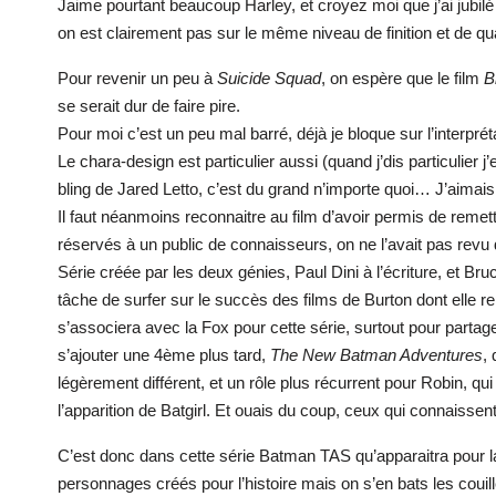
Jaime pourtant beaucoup Harley, et croyez moi que j’ai jubil
on est clairement pas sur le même niveau de finition et de qua
Pour revenir un peu à
Suicide Squad
, on espère que le film
B
se serait dur de faire pire.
Pour moi c’est un peu mal barré, déjà je bloque sur l’interprét
Le chara-design est particulier aussi (quand j’dis particulier
bling de Jared Letto, c’est du grand n’importe quoi… J’aimais 
Il faut néanmoins reconnaitre au film d’avoir permis de reme
réservés à un public de connaisseurs, on ne l’avait pas revu 
Série créée par les deux génies, Paul Dini à l’écriture, et Br
tâche de surfer sur le succès des films de Burton dont elle r
s’associera avec la Fox pour cette série, surtout pour partag
s’ajouter une 4ème plus tard,
The New Batman Adventures
,
légèrement différent, et un rôle plus récurrent pour Robin, q
l’apparition de Batgirl. Et ouais du coup, ceux qui connaiss
C’est donc dans cette série Batman TAS qu’apparaitra pour la 
personnages créés pour l’histoire mais on s’en bats les coui