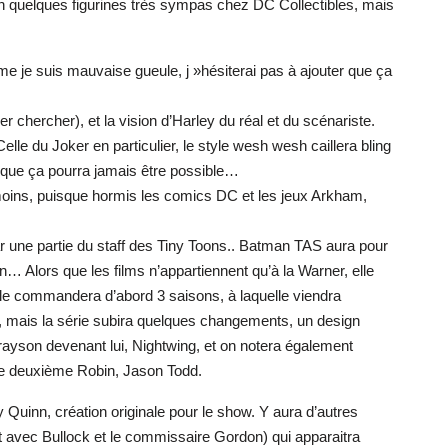
en quelques figurines très sympas chez DC Collectibles, mais
e je suis mauvaise gueule, j »hésiterai pas à ajouter que ça
er chercher), et la vision d’Harley du réal et du scénariste.
lle du Joker en particulier, le style wesh wesh caillera bling
is que ça pourra jamais être possible…
u moins, puisque hormis les comics DC et les jeux Arkham,
par une partie du staff des Tiny Toons.. Batman TAS aura pour
n… Alors que les films n’appartiennent qu’à la Warner, elle
 Elle commandera d’abord 3 saisons, à laquelle viendra
me, mais la série subira quelques changements, un design
Grayson devenant lui, Nightwing, et on notera également
 le deuxième Robin, Jason Todd.
 Quinn, création originale pour le show. Y aura d’autres
it avec Bullock et le commissaire Gordon) qui apparaitra