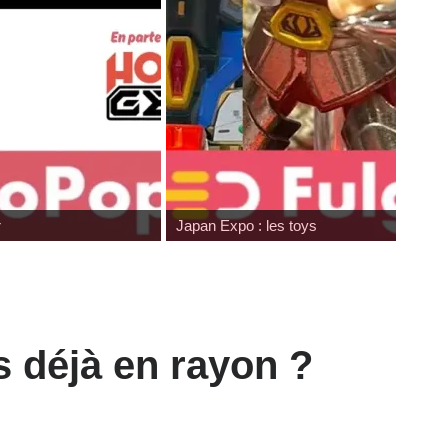
r
Japan Expo : les toys
s déjà en rayon ?