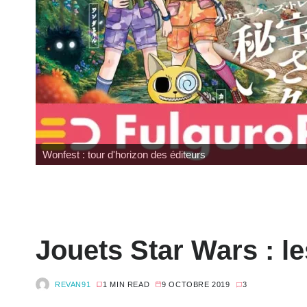
Wonfest : tour d'horizon des éditeurs
Jouets Star Wars : l
REVAN91
1 MIN READ
9 OCTOBRE 2019
3