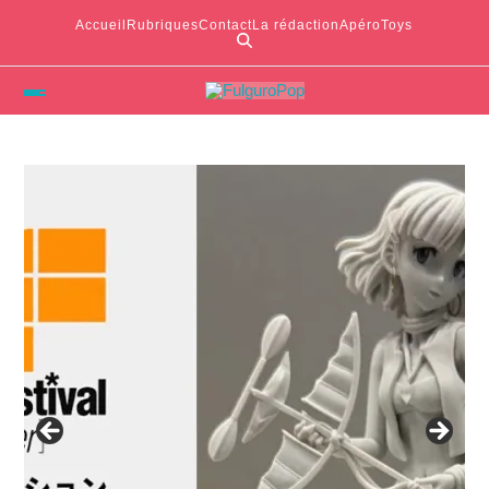
Accueil
Rubriques
Contact
La rédaction
ApéroToys