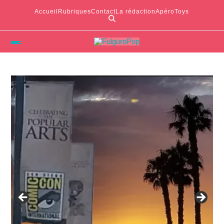
Accueil
Rubriques
Contact
La rédaction
ApéroToys