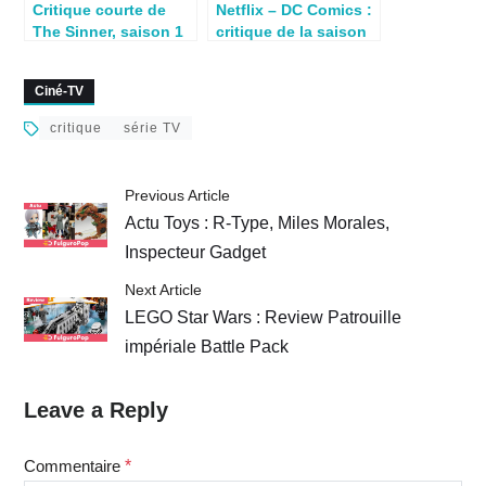
Critique courte de
Netflix – DC Comics :
The Sinner, saison 1
critique de la saison
à découvrir sur
1 de Titans – sans
Netflix
spoiler
Ciné-TV
critique
série TV
Previous Article
Actu Toys : R-Type, Miles Morales,
Inspecteur Gadget
Next Article
LEGO Star Wars : Review Patrouille
impériale Battle Pack
Leave a Reply
Commentaire
*