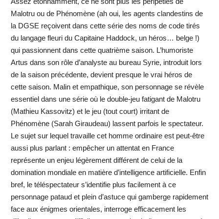
Assez étonnamment, ce ne sont plus les péripéties de
Malotru ou de Phénomène (ah oui, les agents clandestins de
la DGSE reçoivent dans cette série des noms de code tirés
du langage fleuri du Capitaine Haddock, un héros… belge !)
qui passionnent dans cette quatrième saison. L’humoriste
Artus dans son rôle d’analyste au bureau Syrie, introduit lors
de la saison précédente, devient presque le vrai héros de
cette saison. Malin et empathique, son personnage se révèle
essentiel dans une série où le double-jeu fatigant de Malotru
(Mathieu Kassovitz) et le jeu (tout court) irritant de
Phénomène (Sarah Giraudeau) lassent parfois le spectateur.
Le sujet sur lequel travaille cet homme ordinaire est peut-être
aussi plus parlant : empêcher un attentat en France
représente un enjeu légèrement différent de celui de la
domination mondiale en matière d’intelligence artificielle. Enfin
bref, le téléspectateur s’identifie plus facilement à ce
personnage pataud et plein d’astuce qui gamberge rapidement
face aux énigmes orientales, interroge efficacement les