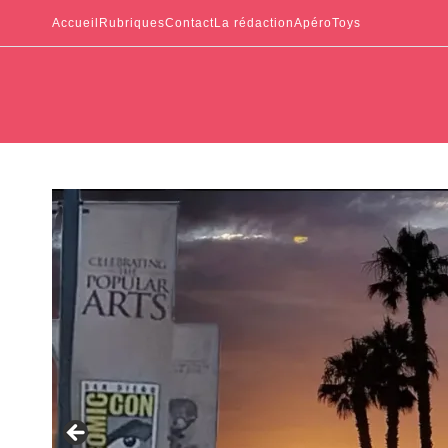
Accueil
Rubriques
Contact
La rédaction
ApéroToys