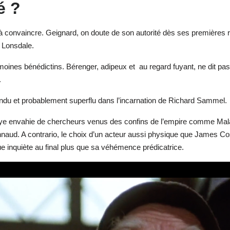
é ?
 à convaincre. Geignard, on doute de son autorité dès ses premières
l Lonsdale.
oines bénédictins. Bérenger, adipeux et au regard fuyant, ne dit pas tr
.
endu et probablement superflu dans l’incarnation de Richard Sammel.
baye envahie de chercheurs venus des confins de l’empire comme Mala
’Annaud. A contrario, le choix d’un acteur aussi physique que Jame
e inquiète au final plus que sa véhémence prédicatrice.