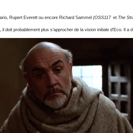
Kario, Rupert Everett ou encore Richard Sammel
(OSS117
et
The Str
l doit probablement plus s’approcher de la vision initiale d’Eco. Il