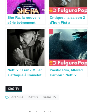
She-Ra, la nouvelle
Critique : la saison 2
série événement
d’Iron Fist a
bientôt sur Netflix
débarqué sur Netflix
France
Netflix : Frank Miller
Pacific Rim, Altered
s’attaque à Camelot
Carbon : Netflix
passe à l’animation
en Asie
Ciné-TV
dracula
netflix
série TV