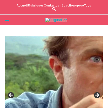
Accueil
Rubriques
Contact
La rédaction
ApéroToys