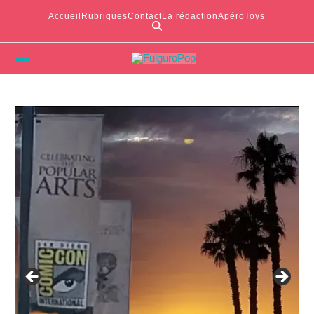
Accueil
Rubriques
Contact
La rédaction
ApéroToys