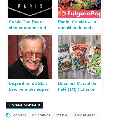
Comic Con Paris :
Panini Comics – La
cinq annonces qui
checklist du mois
vont vous faire envie
d’Avril 2019
!
Disparition de Stan
Dossiers Marvel de
Lee, père des super-
l’été (1/3) : Et si on
héros Marvel
relisait des comics
vintage ?
Livres-Comics-BD
comics
dc comics
marvel
spider-man