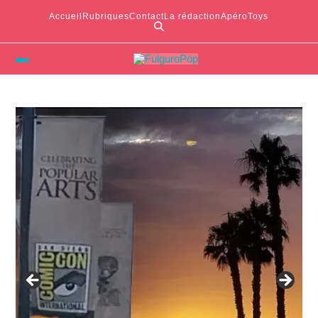
Accueil
Rubriques
Contact
La rédaction
ApéroToys