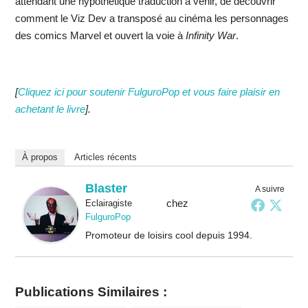
attendant une hypothétique traduction à venir, de découvrir
comment le Viz Dev a transposé au cinéma les personnages
des comics Marvel et ouvert la voie à
Infinity War
.
[
Cliquez ici pour soutenir FulguroPop et vous faire plaisir en
achetant le livre
].
À propos
Articles récents
Blaster
A suivre
chez
Eclairagiste
FulguroPop
Promoteur de loisirs cool depuis 1994.
Publications Similaires :