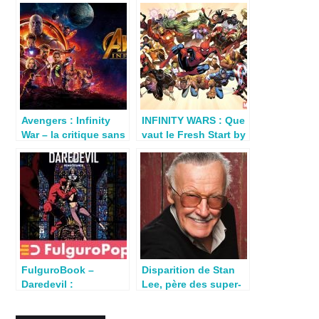
Avengers : Infinity
INFINITY WARS : Que
War – la critique sans
vaut le Fresh Start by
spoiler du dernier film
Marvel?
Marvel
FulguroBook –
Disparition de Stan
Daredevil :
Lee, père des super-
Renaissance, chef
héros Marvel
d’oeuvre de Frank