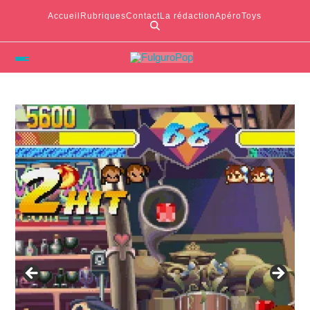
Accueil
Rubriques
Contact
La rédaction
ApéroToys