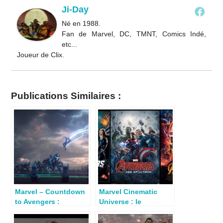
Ji-Day
Né en 1988.
Fan de Marvel, DC, TMNT, Comics Indé,
etc...
Joueur de Clix.
Publications Similaires :
Marvel – Countdown
Marvel Cinematic
to Avengers :
Universe : le
Endgame – Thor :
classement des 18
Ragnarok
films