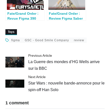
Fate/Grand Order :
Fate/Grand Order :
Revue Figma 390
Review Figma Saber
Avenger Jeanne d’Arc
Lily
Alter
Toys
figma
GSC - Good Smile Company
review
Previous Article
La Guerre des mondes d’HG Wells arrive
sur la BBC
Next Article
Star Wars : nouvelle bande-annonce pour le
spin-off Han Solo
1 comment