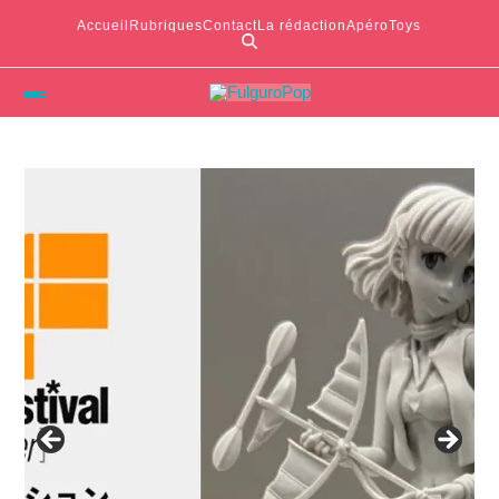
Accueil
Rubriques
Contact
La rédaction
ApéroToys