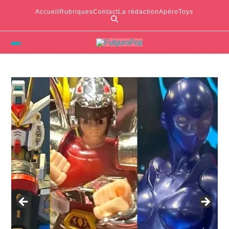
Accueil
Rubriques
Contact
La rédaction
ApéroToys