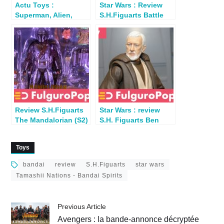
Actu Toys :
Star Wars : Review
Superman, Alien,
S.H.Figuarts Battle
Batman, Predator,
Droid (Geonosis)
Marvel, Dragon Ball
Review S.H.Figuarts
Star Wars : review
The Mandalorian (S2)
S.H. Figuarts Ben
par
Kenobi (La Guerre
Stan.sadventures99
des étoiles)
Toys
bandai
review
S.H.Figuarts
star wars
Tamashii Nations - Bandai Spirits
Previous Article
Avengers : la bande-annonce décryptée