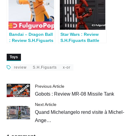
Bandai – Dragon Ball
Star Wars : Review
: Review S.H.Figuarts
S.H.Figuarts Battle
Tortue Géniale
Droid (Geonosis)
Toys
review
S.H.Figuarts
x-or
Previous Article
Gobots : Review MR-08 Missile Tank
Next Article
Quand Michelangelo rend visite à Michel-
Ange…