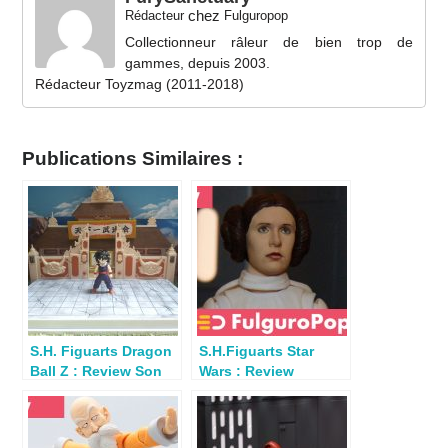
chez
Rédacteur
Fulguropop
Collectionneur râleur de bien trop de
gammes, depuis 2003.
Rédacteur Toyzmag (2011-2018)
Publications Similaires :
S.H. Figuarts Dragon
S.H.Figuarts Star
Ball Z : Review Son
Wars : Review
Gohan Kid Era
Princess Leia Organa