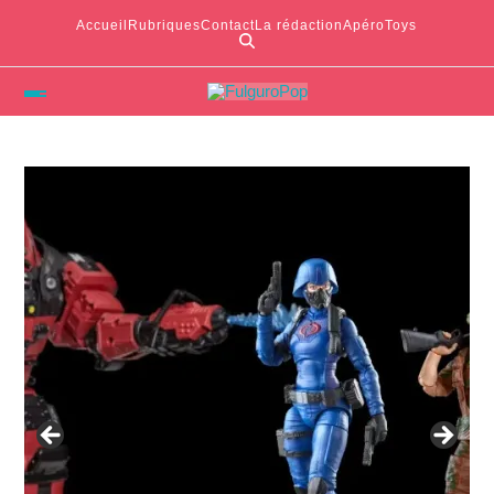
Accueil
Rubriques
Contact
La rédaction
ApéroToys