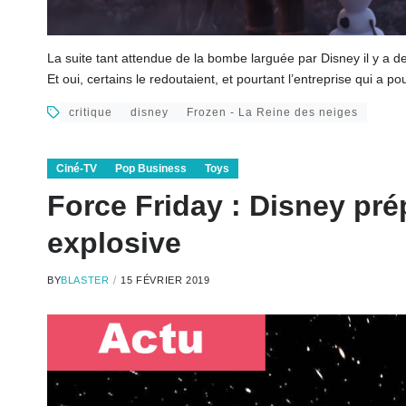
La suite tant attendue de la bombe larguée par Disney il y a 
Et oui, certains le redoutaient, et pourtant l’entreprise qui a p
critique
disney
Frozen - La Reine des neiges
Ciné-TV
Pop Business
Toys
Force Friday : Disney pré
explosive
BY
BLASTER
15 FÉVRIER 2019