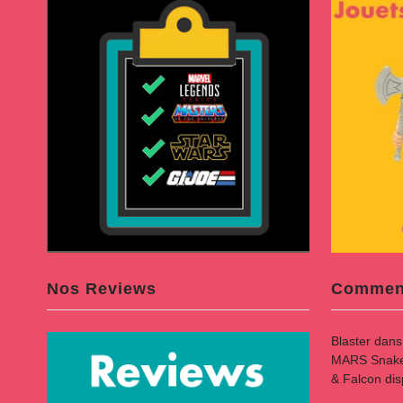
Nos Reviews
Comment
Blaster
dan
MARS Snake B
& Falcon di