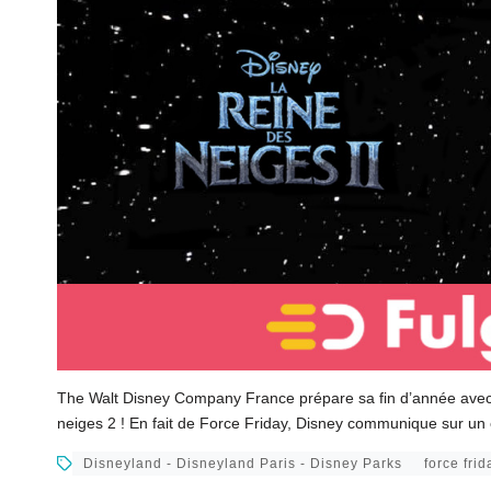
The Walt Disney Company France prépare sa fin d’année avec à 
neiges 2 ! En fait de Force Friday, Disney communique sur un 
Disneyland - Disneyland Paris - Disney Parks
force frid