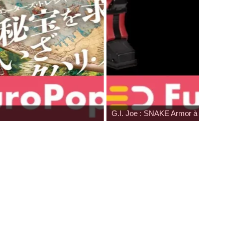
G.I. Joe : SNAKE Armor à prix cassé c