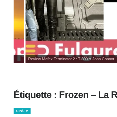
Review Mafex Terminator 2 : T-800 & John Connor
Étiquette :
Frozen – La 
Ciné-TV