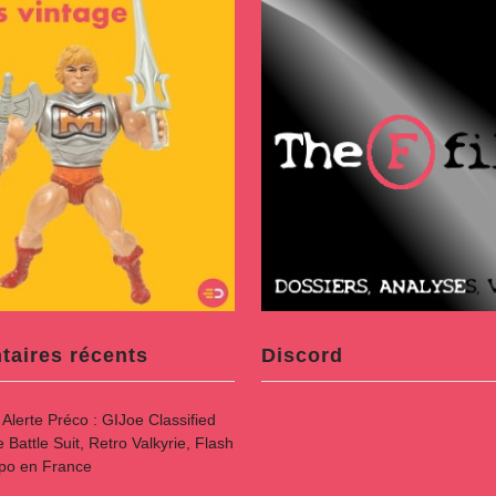
aires récents
Discord
s
Alerte Préco : GIJoe Classified
attle Suit, Retro Valkyrie, Flash
spo en France