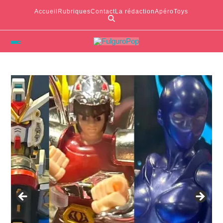
Accueil
Rubriques
Contact
La rédaction
ApéroToys