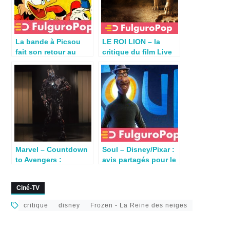
La bande à Picsou
LE ROI LION – la
fait son retour au
critique du film Live
cinéma #àpeuprès
par Fansolo
Marvel – Countdown
Soul – Disney/Pixar :
to Avengers :
avis partagés pour le
Endgame – Avengers
long-métrage
: Age of Ultron
DisneyPlus
Ciné-TV
critique
disney
Frozen - La Reine des neiges