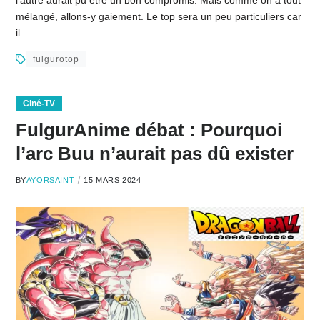
l’autre aurait pu être un bon compromis. Mais comme on a tout
mélangé, allons-y gaiement. Le top sera un peu particuliers car
il …
fulgurotop
Ciné-TV
FulgurAnime débat : Pourquoi
l’arc Buu n’aurait pas dû exister
BY
AYORSAINT
15 MARS 2024