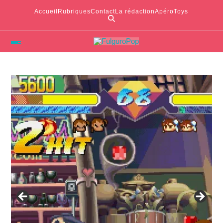
Accueil
Rubriques
Contact
La rédaction
ApéroToys