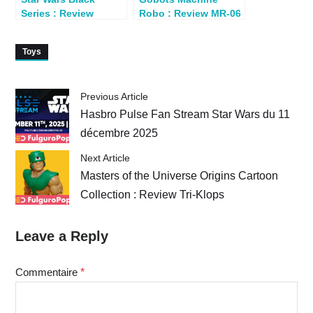
Series : Review
Robo : Review MR-06
Chewbacca (A New
BlackBird
Hope)
(ActionToys)
Toys
Previous Article
Hasbro Pulse Fan Stream Star Wars du 11
décembre 2025
Next Article
Masters of the Universe Origins Cartoon
Collection : Review Tri-Klops
Leave a Reply
Commentaire
*