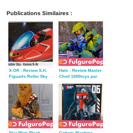
Publications Similaires :
X-OR : Review S.H.
Halo : Review Master
Figuarts Roller Sky
Chief 1000toys par
Stan.sadventures99
Star Wars Black
Gobots Machine