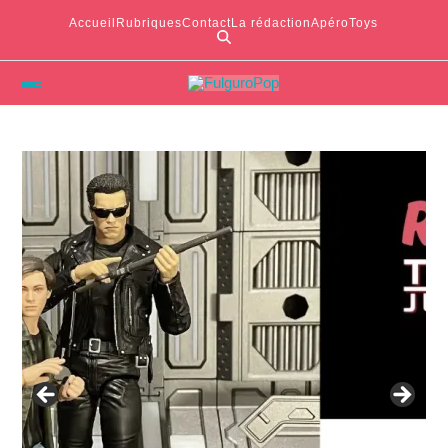
Accueil
Rubriques
Contact
La rédaction
ApéroToys