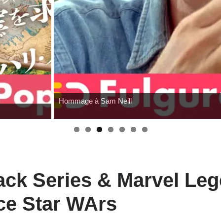
Hommage à Sam Neill
ack Series & Marvel Le
ce Star WArs