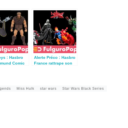
oys : Hasbro
Alerte Préco : Hasbro
tmund Comic
France rattrape son
uper7 Conan
retard pour
Transformers, Star
Wars & Marvel
egends
Miss Hulk
star wars
Star Wars Black Series