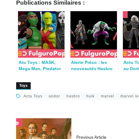
Publications Similaires :
Atu Toys : MASK,
Alerte Préco : les
Actu T
Mega Man, Predator
nouveautés Hasbro
au Dor
Badlands, Punisher,
présentées au CCXP
Con, S
Mortal Kombat, DC,
dispo en France
Toys
KOTOR…
Actu Toys
andor
hasbro
hulk
marvel
marvel l
Previous Article