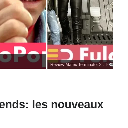
Review Mafex Terminator 2 : T-800 & Jo
gends: les nouveaux