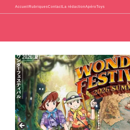
Accueil
Rubriques
Contact
La rédaction
ApéroToys