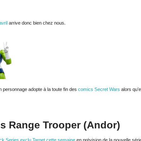
vril
arrive donc bien chez nous.
on personnage adopte à la toute fin des
comics Secret Wars
alors qu’e
es Range Trooper (Andor)
ck Series exclu Target cette semaine
en prévision de la nouvelle sér