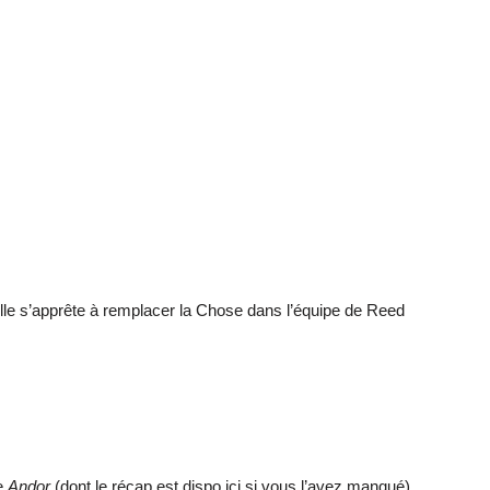
lle s’apprête à remplacer la Chose dans l’équipe de Reed
ie
Andor
(dont le récap est dispo ici si vous l’avez manqué),