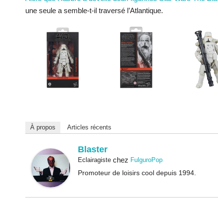
une seule a semble-t-il traversé l’Atlantique.
À propos
Articles récents
Blaster
chez
Eclairagiste
FulguroPop
Promoteur de loisirs cool depuis 1994.