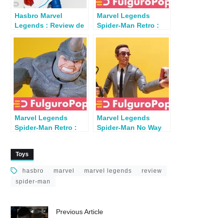
Hasbro Marvel
Marvel Legends
Legends : Review de
Spider-Man Retro :
Spider Punk (Lizard
Review Jack
BAF)
O’Lantern
Marvel Legends
Marvel Legends
Spider-Man Retro :
Spider-Man No Way
Review Marvel’s
Home : Review Matt
Rhino
Murdock
Toys
hasbro
marvel
marvel legends
review
spider-man
Previous Article