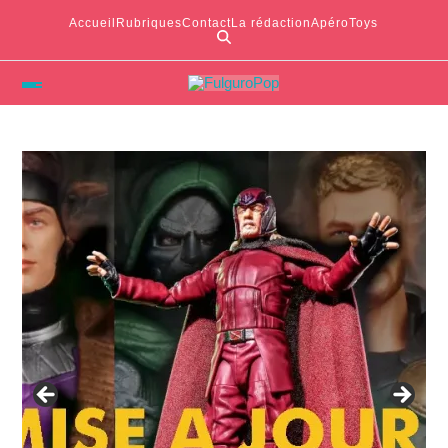
Accueil
Rubriques
Contact
La rédaction
ApéroToys