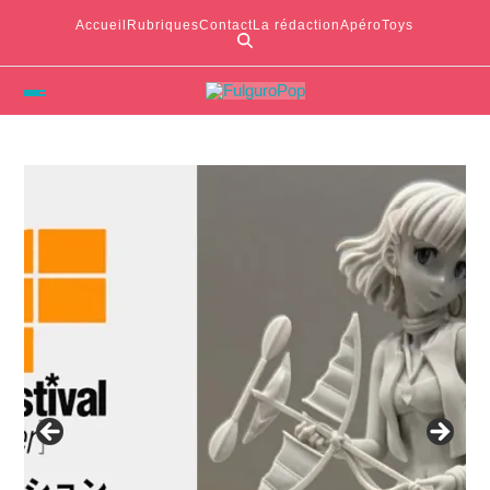
Accueil
Rubriques
Contact
La rédaction
ApéroToys