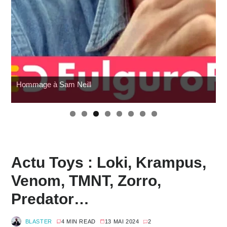
G.I. Joe : SNAKE Armor à prix cassé chez Amazon
Actu Toys : Loki, Krampus,
Venom, TMNT, Zorro,
Predator…
BLASTER
4 MIN READ
13 MAI 2024
2