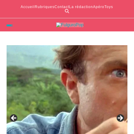
Accueil
Rubriques
Contact
La rédaction
ApéroToys