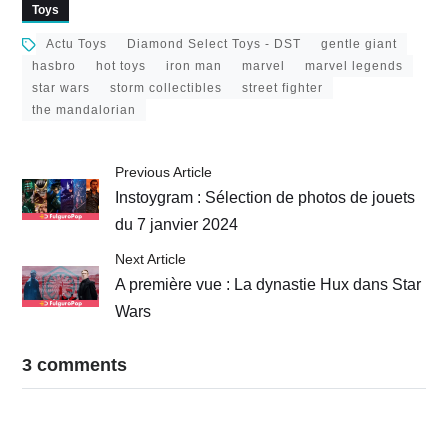
Toys
Actu Toys
Diamond Select Toys - DST
gentle giant
hasbro
hot toys
iron man
marvel
marvel legends
star wars
storm collectibles
street fighter
the mandalorian
Previous Article
Instoygram : Sélection de photos de jouets
du 7 janvier 2024
Next Article
A première vue : La dynastie Hux dans Star
Wars
3 comments