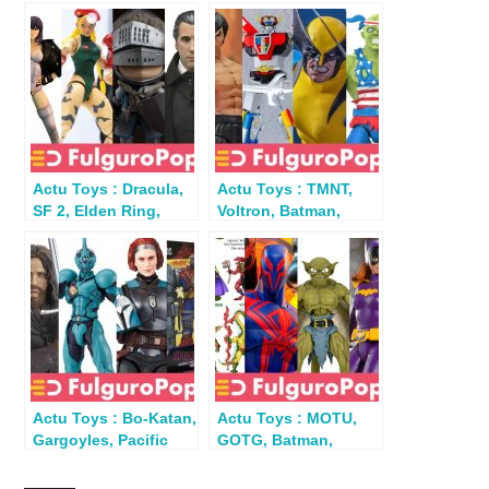
Actu Toys : Dracula,
Actu Toys : TMNT,
SF 2, Elden Ring,
Voltron, Batman,
Rocketeer, Ghost in
Assassin’s Creed,
the Shell…
BTTF…
Actu Toys : Bo-Katan,
Actu Toys : MOTU,
Gargoyles, Pacific
GOTG, Batman,
Rim, Guyver, John
Matrix, Gargoyles…
Wick…