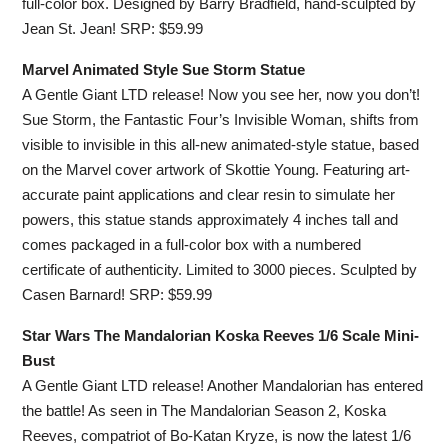
full-color box. Designed by Barry Bradfield, hand-sculpted by
Jean St. Jean! SRP: $59.99
Marvel Animated Style Sue Storm Statue
A Gentle Giant LTD release! Now you see her, now you don’t!
Sue Storm, the Fantastic Four’s Invisible Woman, shifts from
visible to invisible in this all-new animated-style statue, based
on the Marvel cover artwork of Skottie Young. Featuring art-
accurate paint applications and clear resin to simulate her
powers, this statue stands approximately 4 inches tall and
comes packaged in a full-color box with a numbered
certificate of authenticity. Limited to 3000 pieces. Sculpted by
Casen Barnard! SRP: $59.99
Star Wars The Mandalorian Koska Reeves 1/6 Scale Mini-
Bust
A Gentle Giant LTD release! Another Mandalorian has entered
the battle! As seen in The Mandalorian Season 2, Koska
Reeves, compatriot of Bo-Katan Kryze, is now the latest 1/6