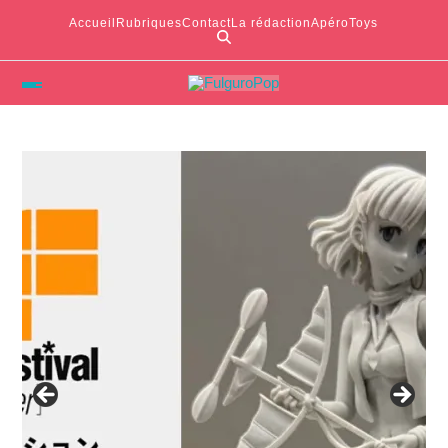
Accueil
Rubriques
Contact
La rédaction
ApéroToys