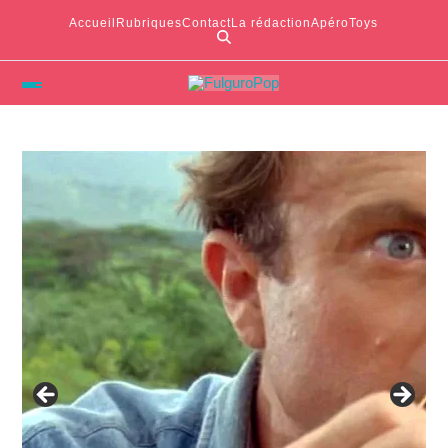
Accueil
Rubriques
Contact
La rédaction
ApéroToys