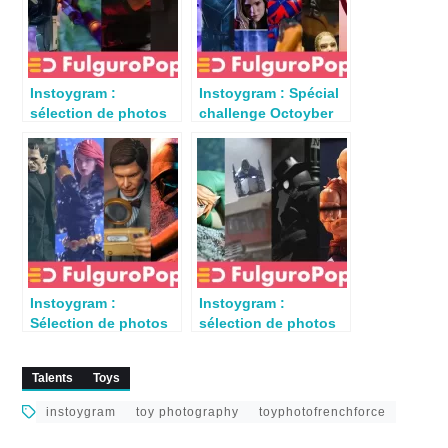
Instoygram :
Instoygram : Spécial
sélection de photos
challenge Octoyber
de jouets du 13 août
2023 – Semaine 1
2023
Instoygram :
Instoygram :
Sélection de photos
sélection de photos
de jouets du 3
de jouets du 7 avril
septembre 2023
2024
Talents
Toys
instoygram
toy photography
toyphotofrenchforce