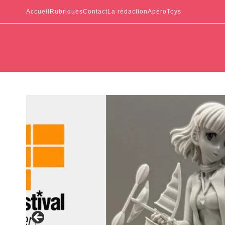
Accueil
Rubriques
Contact
La rédaction
ApéroToys