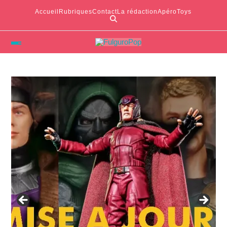
Accueil
Rubriques
Contact
La rédaction
ApéroToys