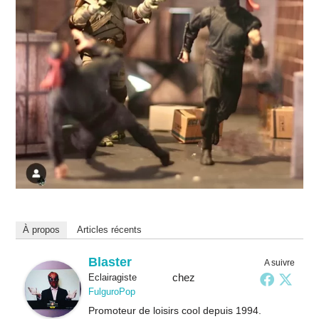
À propos
Articles récents
Blaster
A suivre
chez
Eclairagiste
FulguroPop
Promoteur de loisirs cool depuis 1994.