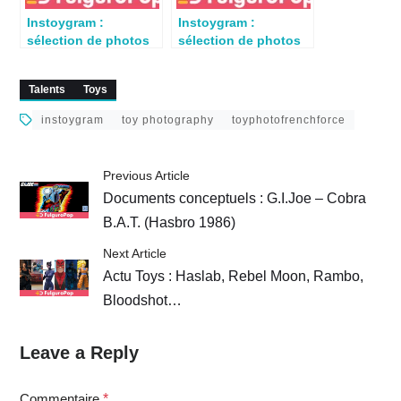
Instoygram :
Instoygram :
sélection de photos
sélection de photos
de jouets du 13 août
du 31 mars 2024
2023
Talents
Toys
instoygram
toy photography
toyphotofrenchforce
Previous Article
Documents conceptuels : G.I.Joe – Cobra
B.A.T. (Hasbro 1986)
Next Article
Actu Toys : Haslab, Rebel Moon, Rambo,
Bloodshot…
Leave a Reply
Commentaire
*