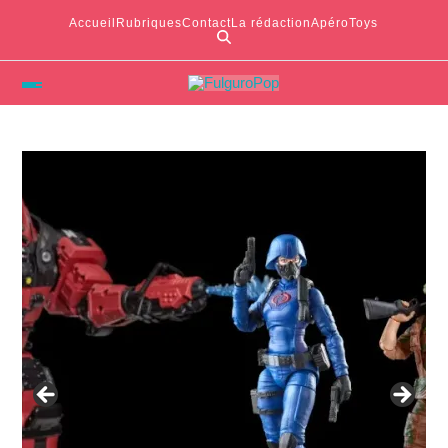
Accueil
Rubriques
Contact
La rédaction
ApéroToys