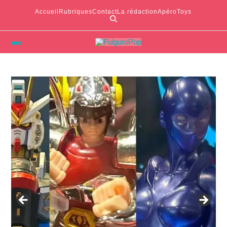
Accueil
Rubriques
Contact
La rédaction
ApéroToys