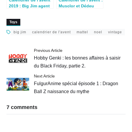
2019 : Big Jim agent
Musclor et Dédeu
secret pour Noël 1980
sous le sapin en 1983
Toys
big jim
calendrier de l'avent
mattel
noel
vintage
Previous Article
Hobby Genki : les bonnes affaires à saisir
du Black Friday, partie 2.
Next Article
FulgurAnime spécial épisode 1 : Dragon
Ball Z naissance du mythe
7 comments