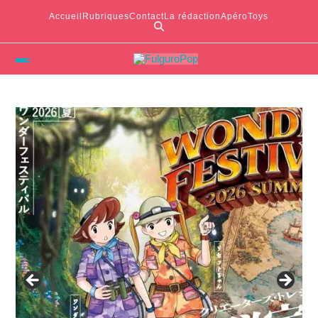
Accueil
Rubriques
Contact
La rédaction
ApéroToys