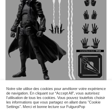
Fighting Armor Deadpool X-
Notre site utilise des cookies pour améliorer votre expérience
de navigation. En cliquant sur “Accept All”, vous autorisez
FORCE ver. par SENTINEL
l'utilisation de tous les cookies. Vous pouvez toutefois choisir
les informations que vous partagez en allant dans "Cookie
Settings". Merci et bonne lecture sur FulguroPop
En préco chez notre partenaire Hobby Genki. Bénéficiez de