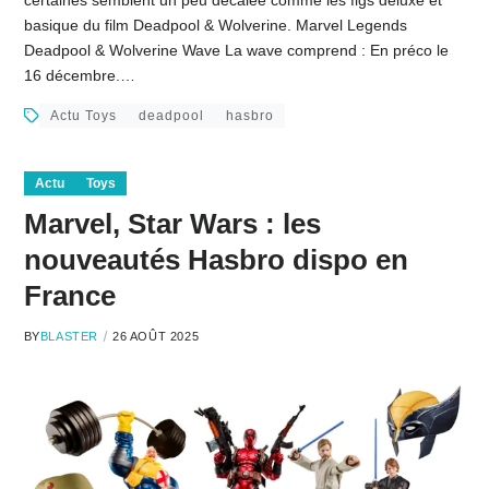
certaines semblent un peu décalée comme les figs deluxe et
basique du film Deadpool & Wolverine. Marvel Legends
Deadpool & Wolverine Wave La wave comprend : En préco le
16 décembre.…
Actu Toys
deadpool
hasbro
Actu
Toys
Marvel, Star Wars : les
nouveautés Hasbro dispo en
France
BY
BLASTER
26 AOÛT 2025