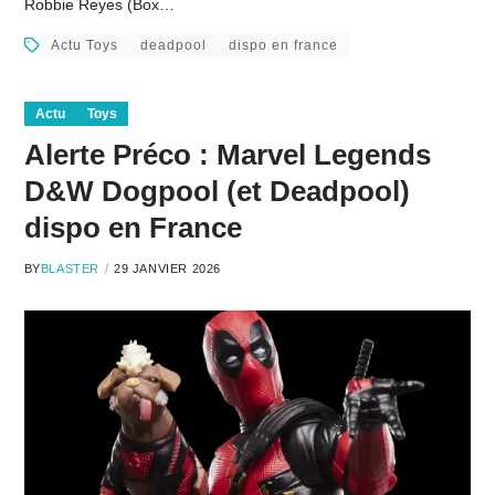
Robbie Reyes (Box…
Actu Toys
deadpool
dispo en france
Actu
Toys
Alerte Préco : Marvel Legends
D&W Dogpool (et Deadpool)
dispo en France
BY
BLASTER
29 JANVIER 2026