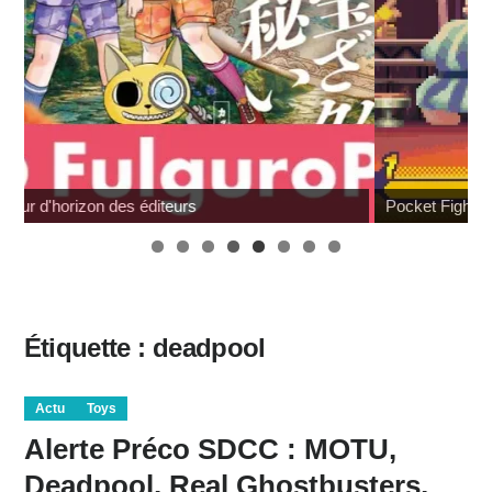
Pocket Fighter
Étiquette :
deadpool
Actu
Toys
Alerte Préco SDCC : MOTU,
Deadpool, Real Ghostbusters,