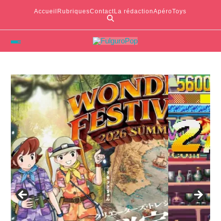
Accueil
Rubriques
Contact
La rédaction
ApéroToys