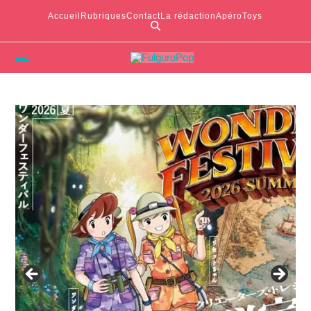
Accueil
Rubriques
Contact
La rédaction
ApéroToys