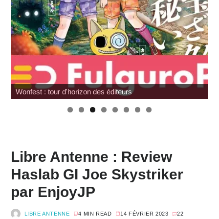
Hasbro : Marvel Legends Avengers Doomsday
Libre Antenne : Review
Haslab GI Joe Skystriker
par EnjoyJP
LIBRE ANTENNE
4 MIN READ
14 FÉVRIER 2023
22