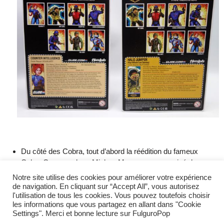
Du côté des Cobra, tout d’abord la réédition du fameux
Cobra Commander « Mickey Mouse » assez prisé des
collectionneurs de la gamme ARAH, un Cobra Trooper
Notre site utilise des cookies pour améliorer votre expérience
ainsi qu’une figurine inédite, Cobra Ramp Rat.
de navigation. En cliquant sur “Accept All”, vous autorisez
l'utilisation de tous les cookies. Vous pouvez toutefois choisir
les informations que vous partagez en allant dans "Cookie
Settings". Merci et bonne lecture sur FulguroPop