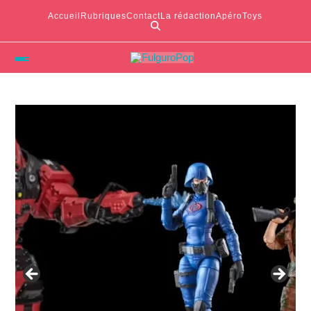
Accueil
Rubriques
Contact
La rédaction
ApéroToys