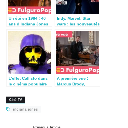
Un été en 1984 : 40
Indy, Marvel, Star
ans d’Indiana Jones
wars : les nouveautés
et le Temple maudit
annoncées par
Disney
L’effet Callisto dans
A première vue :
le cinéma populaire
Marcus Brody,
(partie 1/2)
collègue perdu
d’Indiana Jones
Ciné-TV
indiana jones
Previous Article