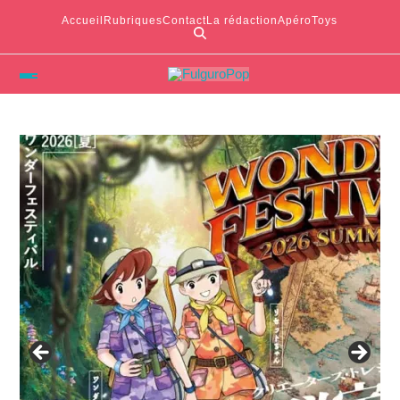
Accueil
Rubriques
Contact
La rédaction
ApéroToys