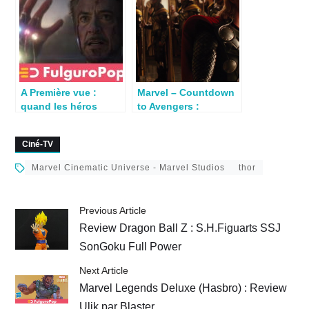
A Première vue :
Marvel – Countdown
quand les héros
to Avengers :
Marvel Studios
Endgame – Thor
renoncent à
Ciné-TV
l’anonymat
Marvel Cinematic Universe - Marvel Studios
thor
Previous Article
Review Dragon Ball Z : S.H.Figuarts SSJ
SonGoku Full Power
Next Article
Marvel Legends Deluxe (Hasbro) : Review
Ulik par Blaster