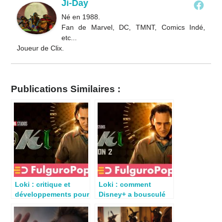
Ji-Day
Né en 1988.
Fan de Marvel, DC, TMNT, Comics Indé,
etc...
Joueur de Clix.
Publications Similaires :
Loki : critique et
Loki : comment
développements pour
Disney+ a bousculé
la série DisneyPlus
le Marvel Cinematic
Universe