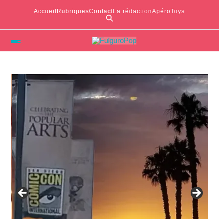
Accueil
Rubriques
Contact
La rédaction
ApéroToys