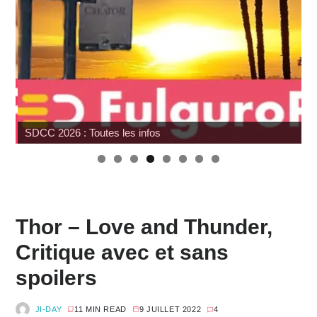
SDCC 2026 : Toutes les infos
W
Thor – Love and Thunder,
Critique avec et sans
spoilers
JI-DAY
11 MIN READ
9 JUILLET 2022
4