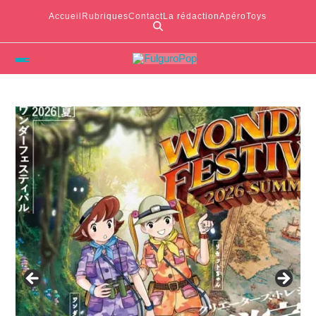
Accueil
Rubriques
Contact
La rédaction
ApéroToys