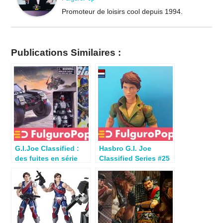
Promoteur de loisirs cool depuis 1994.
Publications Similaires :
G.I.Joe Classified :
Hasbro G.I. Joe
des fuites en série
Classified Series #25
chez Hasbro
: Review Lady Jaye