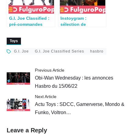
G.I. Joe Classified :
Instoygram :
pré-commandes
sélection de
ouvertes en France
toyphoto du 9 fevrier
2025 – spécial GIJoe
Toys
G.I. Joe
G.I. Joe Classified Series
hasbro
Previous Article
Obi-Wan Wednesday : les annonces
Hasbro du 15/06/22
Next Article
Actu Toys : SDCC, Gamerverse, Mondo &
Funko, Voltron…
Leave a Reply