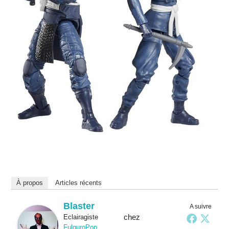
À propos
Articles récents
Blaster
A suivre
chez
Eclairagiste
FulguroPop